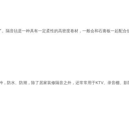
过了。隔音毡是一种具有一定柔性的高密度卷材，一般会和石膏板一起配
种，防水、防潮，除了居家装修隔音之外，还常常用于
KTV
、录音棚、影