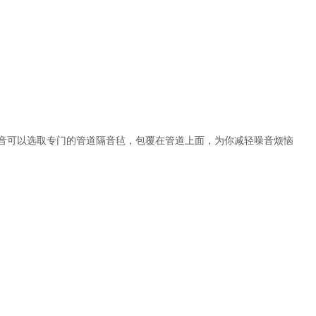
音可以选取专门的管道隔音毡，包覆在管道上面，为你减轻噪音烦恼