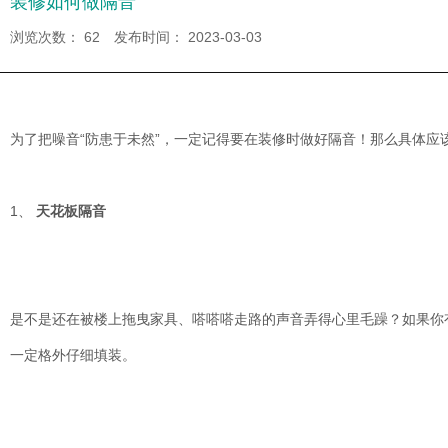
装修如何做隔音
浏览次数：
62
发布时间： 2023-03-03
为了把噪音
“防患于未然”，一定记得要在装修时做好隔音！那么具体应
1、
天花板隔音
是不是还在被楼上拖曳家具、嗒嗒嗒走路的声音弄得心里毛躁？如果你
一定格外仔细填装。