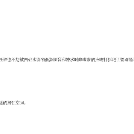
任谁也不想被四邻水管的低频噪音和冲水时哗啦啦的声响打扰吧！管道隔
适的居住空间。