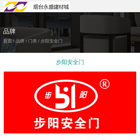
品牌
首页
/
品牌
/
门类
/
步阳安全门
步阳安全门