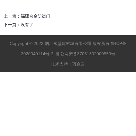
上一篇：
福熙合金防盗门
下一篇：
没有了
Copyright © 2022 烟台永盛建材城有限公司 版权所有
鲁ICP备
相关品牌
2020040114号-2 鲁公网安备37061302000550号
技术支持：万企云
旗下热销品牌
一线合作品牌
找不到任何内容
关于我们
招商信息
联系我们